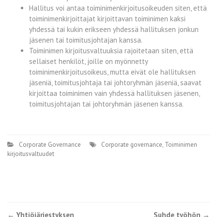
Hallitus voi antaa toiminimenkirjoitusoikeuden siten, että
toiminimenkirjoittajat kirjoittavan toiminimen kaksi
yhdessä tai kukin erikseen yhdessä hallituksen jonkun
jäsenen tai toimitusjohtajan kanssa.
Toiminimen kirjoitusvaltuuksia rajoitetaan siten, että
sellaiset henkilöt, joille on myönnetty
toiminimenkirjoitusoikeus, mutta eivät ole hallituksen
jäseniä, toimitusjohtaja tai johtoryhmän jäseniä, saavat
kirjoittaa toiminimen vain yhdessä hallituksen jäsenen,
toimitusjohtajan tai johtoryhmän jäsenen kanssa.
Corporate Governance
Corporate governance
,
Toiminimen
kirjoitusvaltuudet
←
Yhtiöjärjestyksen
Suhde työhön
→