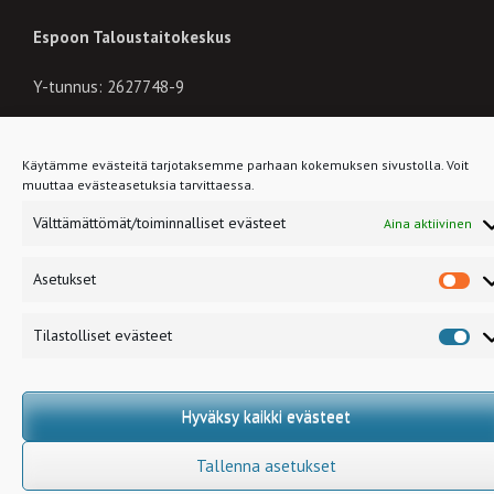
Espoon Taloustaitokeskus
Y-tunnus: 2627748-9
myynti(at)taloustaitokeskus.fi
Käytämme evästeitä tarjotaksemme parhaan kokemuksen sivustolla. Voit
muuttaa evästeasetuksia tarvittaessa.
Tykkää meistä Facebookissa!
Välttämättömät/toiminnalliset evästeet
Aina aktiivinen
Asetukset
As
Copyright © Taloustaitokeskus. All rights reserved. Coded by
Etony
Oy
Tilastolliset evästeet
Til
ev
Hyväksy kaikki evästeet
Tallenna asetukset