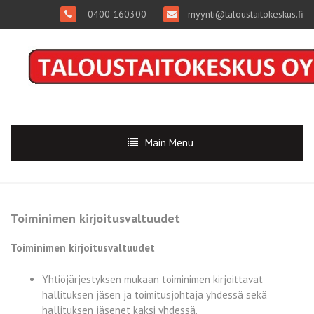
0400 160300
myynti@taloustaitokeskus.fi
Main Menu
Toiminimen kirjoitusvaltuudet
Toiminimen kirjoitusvaltuudet
Yhtiöjärjestyksen mukaan toiminimen kirjoittavat
hallituksen jäsen ja toimitusjohtaja yhdessä sekä
hallituksen jäsenet kaksi yhdessä.