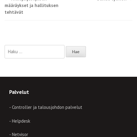
Post navigation
määräykset ja hallituksen
tehtävät
Haku:
Palvelut
- Controller ja talousjohdon palvelut
- Helpdesk
- Netvisor