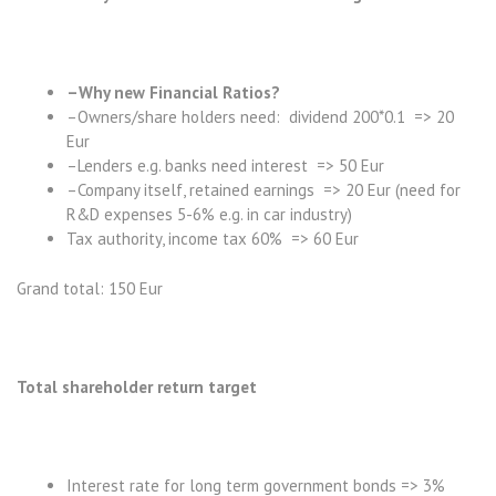
–Why new Financial Ratios?
–Owners/share holders need: dividend 200*0.1 => 20
Eur
–Lenders e.g. banks need interest => 50 Eur
–Company itself, retained earnings => 20 Eur (need for
R&D expenses 5-6% e.g. in car industry)
Tax authority, income tax 60% => 60 Eur
Grand total: 150 Eur
Total shareholder return target
Interest rate for long term government bonds => 3%