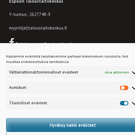
Espoon Taloustaitokeskus
Y-tunnus: 2627748-9
myynti(at)taloustaitokeskus.fi
Tykkää meistä Facebookissa!
Käytämme evästeitä tarjotaksemme parhaan kokemuksen sivustolla. Voit
muuttaa evästeasetuksia tarvittaessa.
Välttämättömät/toiminnalliset evästeet
Aina aktiivinen
Copyright © Taloustaitokeskus. All rights reserved. Coded by
Etony
Oy
Asetukset
As
Tilastolliset evästeet
Til
ev
Hyväksy kaikki evästeet