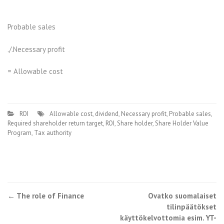
Probable sales
./.Necessary profit
= Allowable cost
ROI
Allowable cost
,
dividend
,
Necessary profit
,
Probable sales
,
Required shareholder return target
,
ROI
,
Share holder
,
Share Holder Value
Program
,
Tax authority
←
The role of Finance
Ovatko suomalaiset
Post navigation
tilinpäätökset
käyttökelvottomia esim. YT-