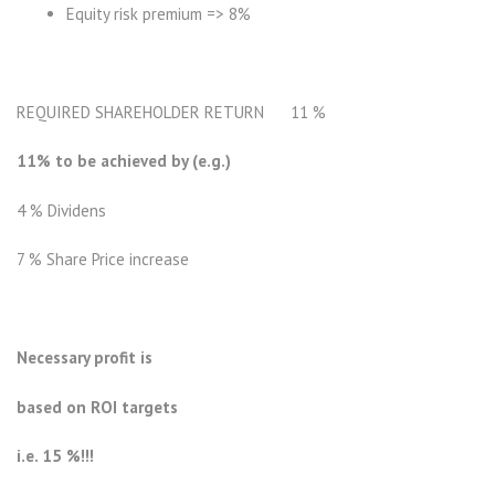
Equity risk premium => 8%
REQUIRED SHAREHOLDER RETURN 11 %
11% to be achieved by (e.g.)
4 % Dividens
7 % Share Price increase
Necessary
profit
is
based
on ROI
targets
i.e. 15 %!!!