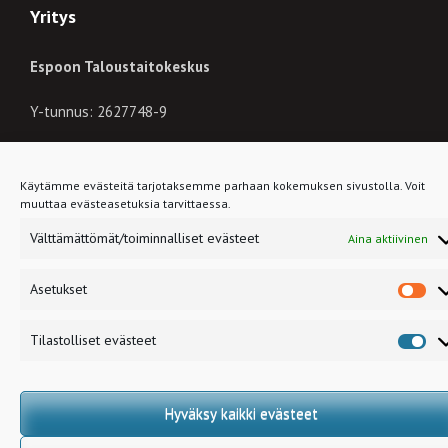
Yritys
Espoon Taloustaitokeskus
Y-tunnus: 2627748-9
myynti(at)taloustaitokeskus.fi
Käytämme evästeitä tarjotaksemme parhaan kokemuksen sivustolla. Voit
muuttaa evästeasetuksia tarvittaessa.
Tykkää meistä Facebookissa!
Välttämättömät/toiminnalliset evästeet
Aina aktiivinen
Asetukset
As
Copyright © Taloustaitokeskus. All rights reserved. Coded by
Etony
Oy
Tilastolliset evästeet
Til
ev
Hyväksy kaikki evästeet