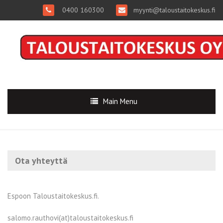
0400 160300
myynti@taloustaitokeskus.fi
Main Menu
Ota yhteyttä
Espoon Taloustaitokeskus.fi.
salomo.rauthovi(at)taloustaitokeskus.fi