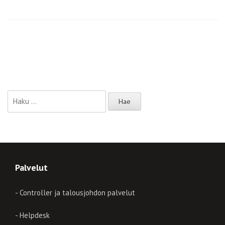
Haku:
Palvelut
- Controller ja talousjohdon palvelut
- Helpdesk