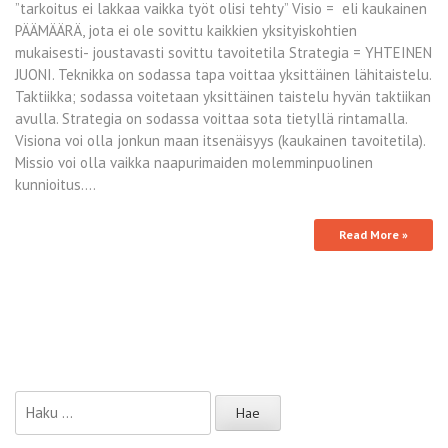
”tarkoitus ei lakkaa vaikka työt olisi tehty” Visio = eli kaukainen
PÄÄMÄÄRÄ, jota ei ole sovittu kaikkien yksityiskohtien
mukaisesti- joustavasti sovittu tavoitetila Strategia = YHTEINEN
JUONI. Teknikka on sodassa tapa voittaa yksittäinen lähitaistelu.
Taktiikka; sodassa voitetaan yksittäinen taistelu hyvän taktiikan
avulla. Strategia on sodassa voittaa sota tietyllä rintamalla.
Visiona voi olla jonkun maan itsenäisyys (kaukainen tavoitetila).
Missio voi olla vaikka naapurimaiden molemminpuolinen
kunnioitus.…
Read More »
Haku: