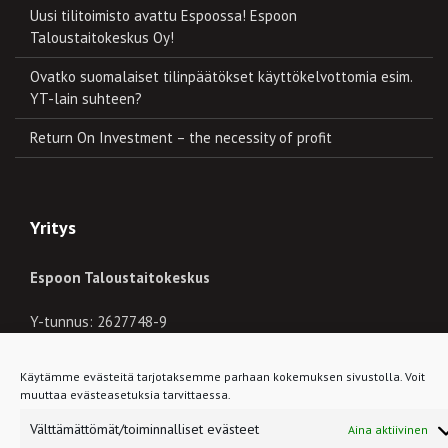
Uusi tilitoimisto avattu Espoossa! Espoon
Taloustaitokeskus Oy!
Ovatko suomalaiset tilinpäätökset käyttökelvottomia esim.
YT-lain suhteen?
Return On Investment – the necessity of profit
Yritys
Espoon Taloustaitokeskus
Y-tunnus: 2627748-9
myynti(at)taloustaitokeskus.fi
Käytämme evästeitä tarjotaksemme parhaan kokemuksen sivustolla. Voit
muuttaa evästeasetuksia tarvittaessa.
Tykkää meistä Facebookissa!
Välttämättömät/toiminnalliset evästeet
Aina aktiivinen