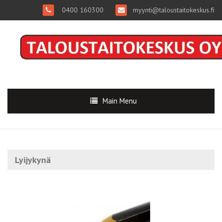
0400 160300
myynti@taloustaitokeskus.fi
Main Menu
Lyijykynä