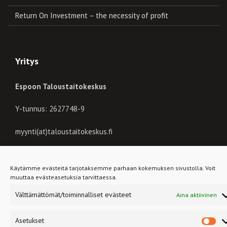
Return On Investment – the necessity of profit
Yritys
Espoon Taloustaitokeskus
Y-tunnus: 2627748-9
myynti(at)taloustaitokeskus.fi
Tykkää meistä Facebookissa!
Käytämme evästeitä tarjotaksemme parhaan kokemuksen sivustolla. Voit
muuttaa evästeasetuksia tarvittaessa.
Välttämättömät/toiminnalliset evästeet
Aina aktiivinen
Copyright © Taloustaitokeskus. All rights reserved. Coded by
Etony
Oy
Asetukset
As