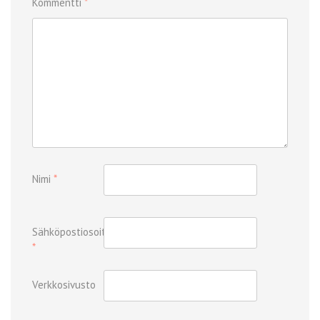
Kommentti
*
Nimi
*
Sähköpostiosoite
*
Verkkosivusto